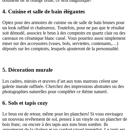
douillette de lit orange brûlé, ce sera magnifique!
4. Cuisine et salle de bain élégantes
Optez pour des armoires de cuisine ou de salle de bain brunes pour
un look raffiné et chaleureux. Toutefois, pour ne pas que le résultat
soit démodé, associez le brun à des comptoirs en quartz clair ou des
carreaux en céramique blanc cassé. Vous pourriez aussi simplement
miser sur des accessoires (vases, bols, serviettes, contenants,…)
déposés sur les comptoirs, lesquels ajouteront de la personnalité.
5. Décoration murale
Les cadres, miroirs et œuvres d’art aux tons marrons créent une
galerie murale raffinée. Cherchez des impressions abstraites ou des
photographies naturelles pour compléter ce thème naturel.
6. Sols et tapis cozy
Le brun est de retour, même pour les planchers! Si vous envisagez
un nouveau revêtement de sol, pensez à un vinyle ou un plancher de
bois franc, ou encore à des tapis aux tons brun sombre. Ils
apporteront de la chaleur et un confort visuel immédiat. Le tapis est